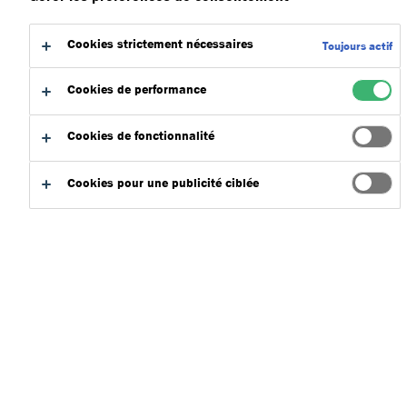
Cookies strictement nécessaires
Toujours actif
Cookies de performance
Par type
Cookies de fonctionnalité
Cookies pour une publicité ciblée
Rechercher
Effacer les filtres
Ajouter
Accéder au
au
Télécharger
panier de
panier
téléchargement