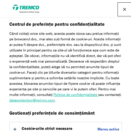
Centrul de preferințe pentru confidențialitate
Când vizitați orice site web, acesta poate stoca sau prelua informații
pe browserul dvs., mai ales sub formă de cookie-uri. Aceste informații
ar putea fi despre dvs., preferințele dvs. sau la dispozitivul dvs. și sunt
utilizate în principal pentru ca site-ul să funcționeze așa cum este de
așteptat. De obicei, informațiile nu vă identifică direct, dar vă pot oferi
Sisteme
o experiență web mai personalizată. Deoarece vă respectăm dreptul
la confidențialitate, puteți alege să nu permiteți anumite tipuri de
cookie-uri. Faceți clic pe titlurile diverselor categorii pentru informații
suplimentare și pentru a schimba setările noastre implicite. Cu toate
acestea, blocarea anumitor tipuri de fișiere cookie vă poate influența
experiența pe site și serviciile pe care vi le putem oferi. Pentru mai
multe informații, consultați
Politica de confidențialitate
sau contactați
dataprotection@rpminc.com
.
Gestionați preferințele de consimțământ
Cookie-urile strict necesare
Mereu active