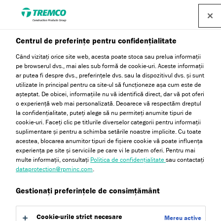
Centrul de preferințe pentru confidențialitate
Când vizitați orice site web, acesta poate stoca sau prelua informații
pe browserul dvs., mai ales sub formă de cookie-uri. Aceste informații
ar putea fi despre dvs., preferințele dvs. sau la dispozitivul dvs. și sunt
utilizate în principal pentru ca site-ul să funcționeze așa cum este de
așteptat. De obicei, informațiile nu vă identifică direct, dar vă pot oferi
Efect de marmură
o experiență web mai personalizată. Deoarece vă respectăm dreptul
la confidențialitate, puteți alege să nu permiteți anumite tipuri de
cookie-uri. Faceți clic pe titlurile diverselor categorii pentru informații
suplimentare și pentru a schimba setările noastre implicite. Cu toate
acestea, blocarea anumitor tipuri de fișiere cookie vă poate influența
experiența pe site și serviciile pe care vi le putem oferi. Pentru mai
multe informații, consultați
Politica de confidențialitate
sau contactați
dataprotection@rpminc.com
.
Gestionați preferințele de consimțământ
Cookie-urile strict necesare
Mereu active