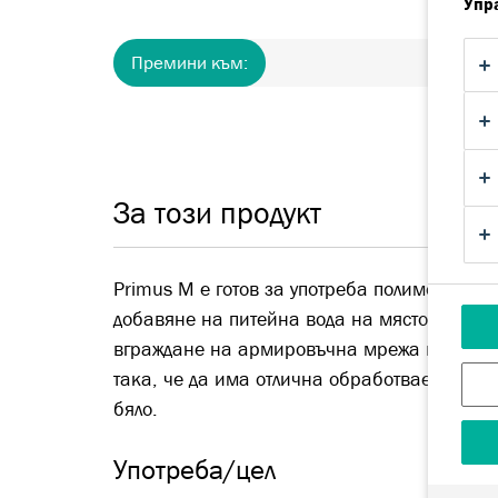
Упр
Премини към:
За
За този продукт
Primus M е готов за употреба полимерно м
добавяне на питейна вода на място, за да 
вграждане на армировъчна мрежа в системат
така, че да има отлична обработваемост и 
бяло.
Употреба/цел