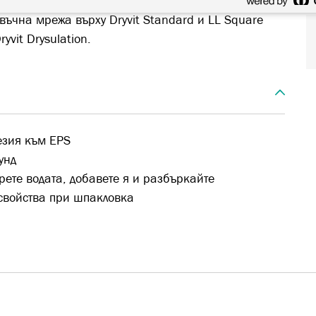
въчна мрежа върху Dryvit Standard и LL Square
yvit Drysulation.
езия към EPS
унд
ете водата, добавете я и разбъркайте
 свойства при шпакловка