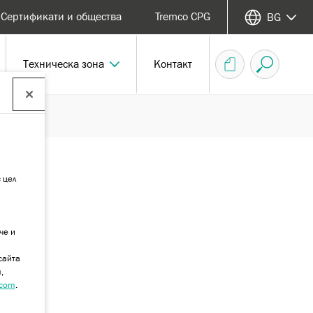
Сертификати и общества
Tremco CPG
BG
Техническа зона
Контакт
 цел
че и
сайта
,
.com
.