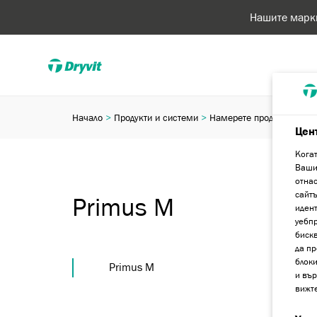
Нашите марк
Начало
Продукти и системи
Намерете продукт или с
Цен
Когат
Вашия
отнас
сайт
Primus M
идент
уебп
бискв
да пр
блоки
Primus M
и вър
вижт