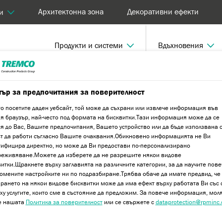
Архитектонна зона
Декоративни ефекти
и
Продукти и системи
Вдъхновения
истема
Primus M
тър за предпочитания за поверителност
о посетите даден уебсайт, той може да съхрани или извлече информация във
 браузър, най-често под формата на бисквитки.Тази информация може да се
я до Вас, Вашите предпочитания, Вашето устройство или да бъде използвана с
ът да работи съгласно Вашите очаквания.Обикновено информацията не Ви
ифицира директно, но може да Ви предостави по-персонализирано
реживяване.Можете да изберете да не разрешите някои видове
итки.Щракнете върху заглавията на различните категории, за да научите пове
омените настройките ни по подразбиране.Трябва обаче да имате предвид, че
рането на някои видове бисквитки може да има ефект върху работата Ви със 
ху услугите, които сме в състояние да предложим. За повече информация, моля
е нашата
Политика за поверителност
или се свържете с
dataprotection@rpminc