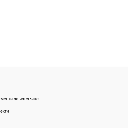
ументи за изтегляне
фекти