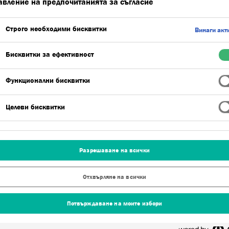
авление на предпочитанията за съгласие
Предимства на продукта
Строго необходими бисквитки
Винаги акт
Бисквитки за ефективност
Функционални бисквитки
Целеви бисквитки
одифициран циментов прах, който изисква
се получи висококачествен основен слой за
Разрешаване на всички
а Dryvit Drysulation. Продуктът е формулиран
свойства на отворено време и се предлага в сиво и
Отхвърляне на всички
Потвърждаване на моите избори