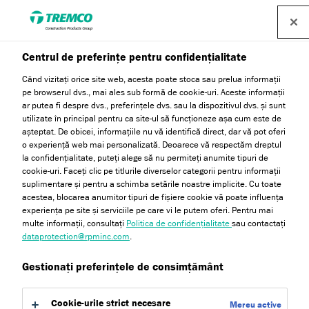
Centrul de preferințe pentru confidențialitate
Când vizitați orice site web, acesta poate stoca sau prelua informații
pe browserul dvs., mai ales sub formă de cookie-uri. Aceste informații
Primus M
ar putea fi despre dvs., preferințele dvs. sau la dispozitivul dvs. și sunt
utilizate în principal pentru ca site-ul să funcționeze așa cum este de
așteptat. De obicei, informațiile nu vă identifică direct, dar vă pot oferi
o experiență web mai personalizată. Deoarece vă respectăm dreptul
la confidențialitate, puteți alege să nu permiteți anumite tipuri de
Adeziv pentru plasă și polistiren
cookie-uri. Faceți clic pe titlurile diverselor categorii pentru informații
suplimentare și pentru a schimba setările noastre implicite. Cu toate
acestea, blocarea anumitor tipuri de fișiere cookie vă poate influența
experiența pe site și serviciile pe care vi le putem oferi. Pentru mai
multe informații, consultați
Politica de confidențialitate
sau contactați
dataprotection@rpminc.com
.
Gestionați preferințele de consimțământ
Sari la:
Despre
Avantajele produsului
Certificări
Cookie-urile strict necesare
Mereu active