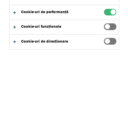
Cookie-uri de performanță
Cookie-uri funcționale
Caută produse
Cookie-uri de direcționare
Ștergeți filtrele
Caută
Contactează-ne