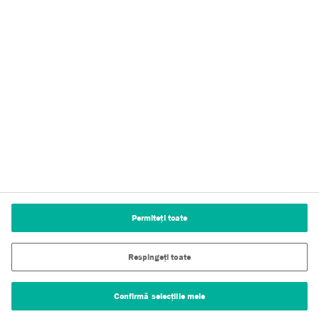
Despre noi
Notificare privind confidențialitatea
Termeni de utilizare
Subsol Editorial
Politica privind cookie-urile
Setări cookie-uri
Permiteți toate
Respingeți toate
Confirmă selecțiile mele