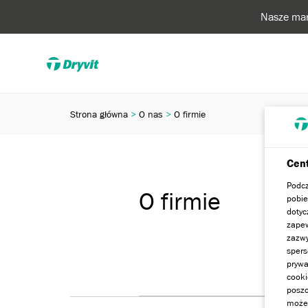
Nasze mar
Strona główna
O nas
O firmie
Cent
Podcz
O firmie
pobie
dotyc
zapew
zazwy
spers
prywa
cooki
poszc
może 