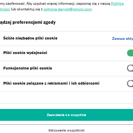
y zaoferować. Aby uzyskać więcej informacji, zapoznaj się z naszą
Polityką
tności
lub skontaktuj się z
ochrona danych@rpminc.com
.
ądzaj preferencjami zgody
Ściśle niezbędne pliki cookie
Zawsze akt
Pliki cookie wydajności
Funkcjonalne pliki cookie
Pliki cookie związane z reklamami i ich odbiorcami
Zezwolenie na wszystkie
Jesteśmy firmą,
Odrzucenie wszystkich