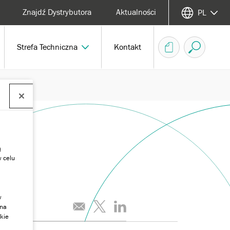
Znajdź Dystrybutora
Aktualności
PL
Strefa Techniczna
Kontakt
ą
w celu
w
 na
kie