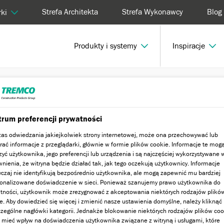
Strefa Architekta
Strefa Wykonawcy
Blog
ki
Produkty i systemy
Inspiracje
rum preferencji prywatności
as odwiedzania jakiejkolwiek strony internetowej, może ona przechowywać lub
rać informacje z przeglądarki, głównie w formie plików cookie. Informacje te mog
zyć użytkownika, jego preferencji lub urządzenia i są najczęściej wykorzystywane 
nienia, że witryna będzie działać tak, jak tego oczekują użytkownicy. Informacje
czaj nie identyfikują bezpośrednio użytkownika, ale mogą zapewnić mu bardziej
onalizowane doświadczenie w sieci. Ponieważ szanujemy prawo użytkownika do
tności, użytkownik może zrezygnować z akceptowania niektórych rodzajów plikó
e. Aby dowiedzieć się więcej i zmienić nasze ustawienia domyślne, należy kliknąć
zególne nagłówki kategorii. Jednakże blokowanie niektórych rodzajów plików coo
mieć wpływ na doświadczenia użytkownika związane z witryną i usługami, które