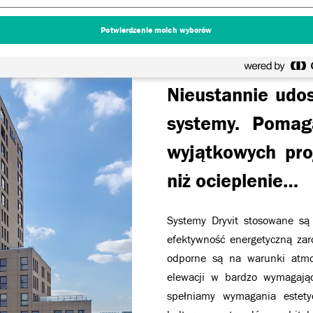
ociepleń na ry
Potwierdzenie moich wyborów
naszych rozwią
wytyczne do o
Nieustannie udo
systemy. Pomag
wyjątkowych pro
niż ocieplenie…
Systemy Dryvit stosowane są 
efektywność energetyczną zar
odporne są na warunki atmos
elewacji w bardzo wymagaj
spełniamy wymagania estetyc