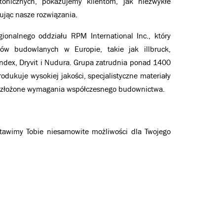
ktonicznych, pokazujemy klientom, jak niezwykłe
ując nasze rozwiązania.
onalnego oddziału RPM International Inc., który
ów budowlanych w Europie, takie jak illbruck,
Vandex, Dryvit i Nudura. Grupa zatrudnia ponad 1400
odukuje wysokiej jakości, specjalistyczne materiały
 złożone wymagania współczesnego budownictwa.
stawimy Tobie niesamowite możliwości dla Twojego