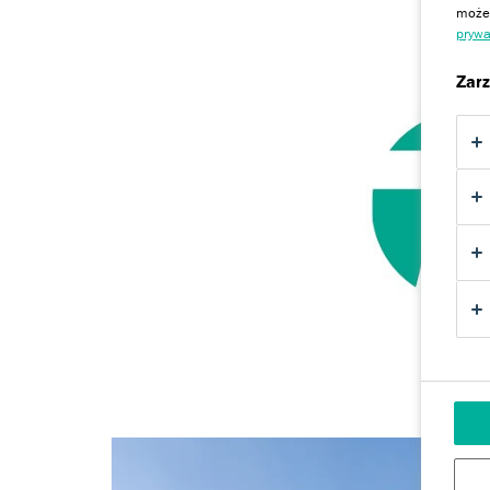
możem
prywa
Zarz