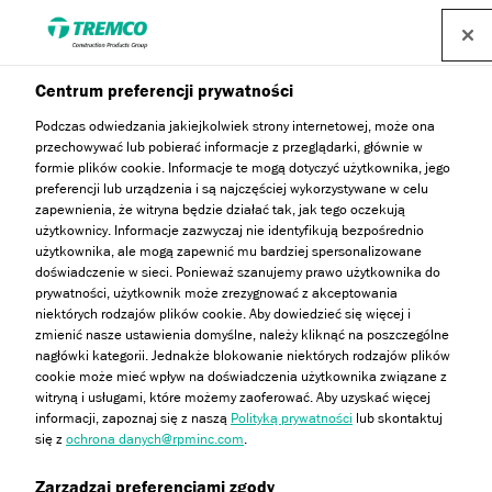
Centrum preferencji prywatności
Podczas odwiedzania jakiejkolwiek strony internetowej, może ona
przechowywać lub pobierać informacje z przeglądarki, głównie w
Blog
formie plików cookie. Informacje te mogą dotyczyć użytkownika, jego
preferencji lub urządzenia i są najczęściej wykorzystywane w celu
zapewnienia, że witryna będzie działać tak, jak tego oczekują
użytkownicy. Informacje zazwyczaj nie identyfikują bezpośrednio
użytkownika, ale mogą zapewnić mu bardziej spersonalizowane
Odwiedź blog Dryvit i poznaj tipy ze świata tynków oraz
doświadczenie w sieci. Ponieważ szanujemy prawo użytkownika do
nasze case study!
prywatności, użytkownik może zrezygnować z akceptowania
niektórych rodzajów plików cookie. Aby dowiedzieć się więcej i
zmienić nasze ustawienia domyślne, należy kliknąć na poszczególne
nagłówki kategorii. Jednakże blokowanie niektórych rodzajów plików
cookie może mieć wpływ na doświadczenia użytkownika związane z
witryną i usługami, które możemy zaoferować. Aby uzyskać więcej
informacji, zapoznaj się z naszą
Polityką prywatności
lub skontaktuj
się z
ochrona danych@rpminc.com
.
Zarządzaj preferencjami zgody