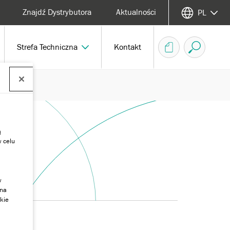
Znajdź Dystrybutora
Aktualności
PL
Strefa Techniczna
Kontakt
ą
w celu
w
 na
kie