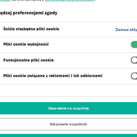
ądzaj preferencjami zgody
Dryvit, to więcej niż ocieplenie…
Ściśle niezbędne pliki cookie
Zawsze akt
zych produktów wewnętrznych, które wynio
Pliki cookie wydajności
wyższy poziom.
Funkcjonalne pliki cookie
Pliki cookie związane z reklamami i ich odbiorcami
Zezwolenie na wszystkie
A ŚCIAN WEWNĘTRZNYCH
Odrzucenie wszystkich