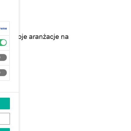
ywne
są Twoje aranżacje na