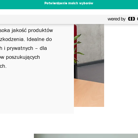
 i estetyczne
Potwierdzenie moich wyborów
niom unikalny charakter.
na realizację
ysoka jakość produktów
zkodzenia. Idealne do
h i prywatnych – dla
ów poszukujących
ch.