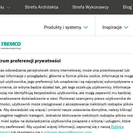
Strefa Architekta
Strefa Wykonawcy
Blog
ki
Produkty i systemy
Inspiracje
rum preferencji prywatności
as odwiedzania jakiejkolwiek strony internetowej, może ona przechowywać lub
rać informacje z przeglądarki, głównie w formie plików cookie. Informacje te mog
zyć użytkownika, jego preferencji lub urządzenia i są najczęściej wykorzystywane 
nienia, że witryna będzie działać tak, jak tego oczekują użytkownicy. Informacje
czaj nie identyfikują bezpośrednio użytkownika, ale mogą zapewnić mu bardziej
onalizowane doświadczenie w sieci. Ponieważ szanujemy prawo użytkownika do
tności, użytkownik może zrezygnować z akceptowania niektórych rodzajów plikó
e. Aby dowiedzieć się więcej i zmienić nasze ustawienia domyślne, należy kliknąć
zególne nagłówki kategorii. Jednakże blokowanie niektórych rodzajów plików coo
mieć wpływ na doświadczenia użytkownika związane z witryną i usługami, które
y zaoferować. Aby uzyskać więcej informacji, zapoznaj się z naszą
Polityką
tności
lub skontaktuj się z
ochrona danych@rpminc.com
.