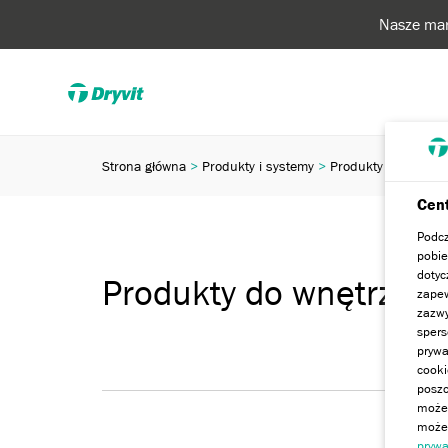
Nasze mar
Strona główna
Produkty i systemy
Produkty do wnętrz
Cent
Podcz
pobie
dotyc
Produkty do wnętrz
zapew
zazwy
spers
prywa
cooki
poszc
może 
możem
prywa