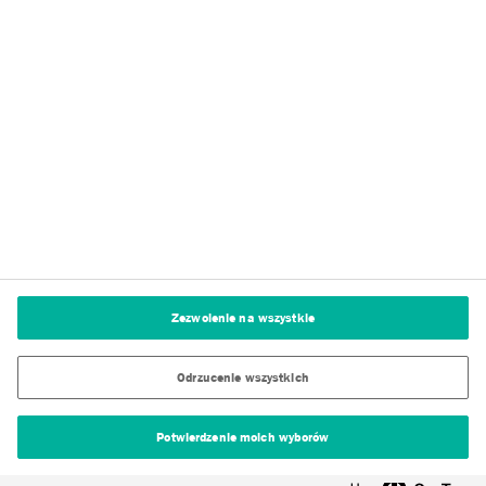
Polityka prywatności
Warunki użytkowania serwisu
Stopka redakcyjna
Polityka dotycząca plików cookie
Ustawienia plików cookie
Zezwolenie na wszystkie
Odrzucenie wszystkich
Potwierdzenie moich wyborów
© Tremco CPG 2026