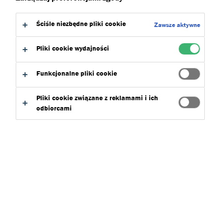
Ściśle niezbędne pliki cookie
Zawsze aktywne
Pliki cookie wydajności
Funkcjonalne pliki cookie
Pliki cookie związane z reklamami i ich
odbiorcami
AKTUALNOŚCI, PORADY I NOWOŚCI Z BRANŻY
ELEWACYJNEJ
Blog – Wiedza i inspiracje
Przeglądaj artykuły eksperckie i inspiracje
dotyczące produktów Dryvit, technik aplikacji oraz
nowoczesnych rozwiązań elewacyjnych i