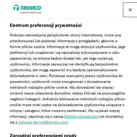
Centrum preferencji prywatności
Podczas odwiedzania jakiejkolwiek strony internetowej, może ona
przechowywać lub pobierać informacje z przeglądarki, głównie w
formie plików cookie. Informacje te mogą dotyczyć użytkownika, jego
preferencji lub urządzenia i są najczęściej wykorzystywane w celu
zapewnienia, że witryna będzie działać tak, jak tego oczekują
Strefa wiedzy
użytkownicy. Informacje zazwyczaj nie identyfikują bezpośrednio
użytkownika, ale mogą zapewnić mu bardziej spersonalizowane
doświadczenie w sieci. Ponieważ szanujemy prawo użytkownika do
prywatności, użytkownik może zrezygnować z akceptowania
niektórych rodzajów plików cookie. Aby dowiedzieć się więcej i
zmienić nasze ustawienia domyślne, należy kliknąć na poszczególne
nagłówki kategorii. Jednakże blokowanie niektórych rodzajów plików
cookie może mieć wpływ na doświadczenia użytkownika związane z
witryną i usługami, które możemy zaoferować. Aby uzyskać więcej
informacji, zapoznaj się z naszą
Polityką prywatności
lub skontaktuj
się z
ochrona danych@rpminc.com
.
Zarządzaj preferencjami zgody