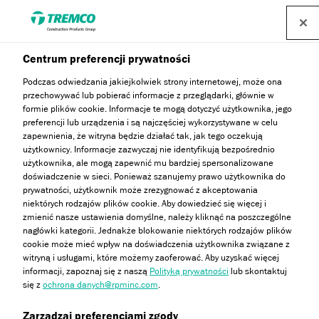
Centrum preferencji prywatności
Podczas odwiedzania jakiejkolwiek strony internetowej, może ona
przechowywać lub pobierać informacje z przeglądarki, głównie w
formie plików cookie. Informacje te mogą dotyczyć użytkownika, jego
PanelFlex Wood & Linear
preferencji lub urządzenia i są najczęściej wykorzystywane w celu
zapewnienia, że witryna będzie działać tak, jak tego oczekują
użytkownicy. Informacje zazwyczaj nie identyfikują bezpośrednio
użytkownika, ale mogą zapewnić mu bardziej spersonalizowane
doświadczenie w sieci. Ponieważ szanujemy prawo użytkownika do
prywatności, użytkownik może zrezygnować z akceptowania
Agnieszka Bąk & Marta Wysocka / 23 stycznia 2024
niektórych rodzajów plików cookie. Aby dowiedzieć się więcej i
zmienić nasze ustawienia domyślne, należy kliknąć na poszczególne
nagłówki kategorii. Jednakże blokowanie niektórych rodzajów plików
cookie może mieć wpływ na doświadczenia użytkownika związane z
witryną i usługami, które możemy zaoferować. Aby uzyskać więcej
informacji, zapoznaj się z naszą
Polityką prywatności
lub skontaktuj
się z
ochrona danych@rpminc.com
.
Zarządzaj preferencjami zgody