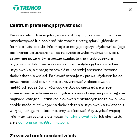
Centrum preferencji prywatności
Połączenie spółek Tremco
Podczas odwiedzania jakiejkolwiek strony internetowej, może ona
CPG Poland i Dryvit
przechowywać lub pobierać informacje z przeglądarki, głównie w
formie plików cookie. Informacje te mogą dotyczyć użytkownika, jego
preferencji lub urządzenia i są najczęściej wykorzystywane w celu
Systems USA (Europe) –
zapewnienia, że witryna będzie działać tak, jak tego oczekują
użytkownicy. Informacje zazwyczaj nie identyfikują bezpośrednio
Tremco CPG działa w
użytkownika, ale mogą zapewnić mu bardziej spersonalizowane
doświadczenie w sieci. Ponieważ szanujemy prawo użytkownika do
Polsce w ramach jednej
prywatności, użytkownik może zrezygnować z akceptowania
niektórych rodzajów plików cookie. Aby dowiedzieć się więcej i
zmienić nasze ustawienia domyślne, należy kliknąć na poszczególne
firmy
nagłówki kategorii. Jednakże blokowanie niektórych rodzajów plików
cookie może mieć wpływ na doświadczenia użytkownika związane z
witryną i usługami, które możemy zaoferować. Aby uzyskać więcej
informacji, zapoznaj się z naszą
Polityką prywatności
lub skontaktuj
się z
ochrona danych@rpminc.com
.
Agnieszka Bąk / 26 marca 2026
Zarządzaj preferencjami zgody