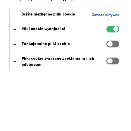
Ściśle niezbędne pliki cookie
Zawsze aktywne
Pliki cookie wydajności
Funkcjonalne pliki cookie
Pliki cookie związane z reklamami i ich
odbiorcami
Tremco CPG, grupa skupiająca czołowe marki z segmentu
chemii budowlanej dla profesjonalnych wykonawców,
takie jak illbruck, Flowcrete, Nullifire, Tremco, Vandex,
Dryvit i Nudura, tworzy jedną wspólną organizację w
Polsce. Na początku kwietnia 2026 roku nastąpi formalne