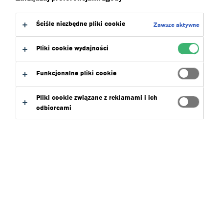
do:
Do pobrania
Ściśle niezbędne pliki cookie
Zawsze aktywne
Pliki cookie wydajności
Funkcjonalne pliki cookie
Znajdź produkt
Pliki cookie związane z reklamami i ich
odbiorcami
Dryvit_Koncepty
Wybierz
0
Wyczysc filtry
Szukaj