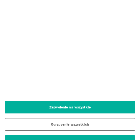
Zespół Dryvit
Tremco CPG
Polityka prywatności
Warunki użytkowania serwisu
Stopka redakcyjna
Polityka dotycząca plików cookie
Ustawienia plików cookie
Zezwolenie na wszystkie
Odrzucenie wszystkich