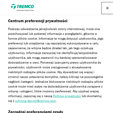
Centrum preferencji prywatności
Podczas odwiedzania jakiejkolwiek strony internetowej, może ona
przechowywać lub pobierać informacje z przeglądarki, głównie w
Roxhesive
formie plików cookie. Informacje te mogą dotyczyć użytkownika, jego
preferencji lub urządzenia i są najczęściej wykorzystywane w celu
zapewnienia, że witryna będzie działać tak, jak tego oczekują
użytkownicy. Informacje zazwyczaj nie identyfikują bezpośrednio
użytkownika, ale mogą zapewnić mu bardziej spersonalizowane
Klej do przyklejania płyt z wełny mineralnej
doświadczenie w sieci. Ponieważ szanujemy prawo użytkownika do
prywatności, użytkownik może zrezygnować z akceptowania
niektórych rodzajów plików cookie. Aby dowiedzieć się więcej i
zmienić nasze ustawienia domyślne, należy kliknąć na poszczególne
nagłówki kategorii. Jednakże blokowanie niektórych rodzajów plików
cookie może mieć wpływ na doświadczenia użytkownika związane z
witryną i usługami, które możemy zaoferować. Aby uzyskać więcej
informacji, zapoznaj się z naszą
Polityką prywatności
lub skontaktuj
się z
ochrona danych@rpminc.com
.
Opis
Zalety
Aprobaty i certyfikaty
Przejdź
Zarządzaj preferencjami zgody