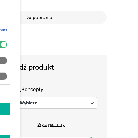
Do pobrania
ywne
Znajdź produkt
Dryvit_Koncepty
Wybierz
0
Wyczysc filtry