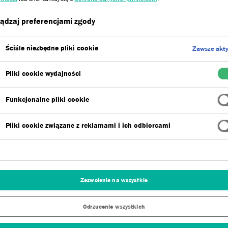
ądzaj preferencjami zgody
Zalety
Ściśle niezbędne pliki cookie
Zawsze akt
Pliki cookie wydajności
Funkcjonalne pliki cookie
Pliki cookie związane z reklamami i ich odbiorcami
 usuwa zabrudzenia powstałe na skutek
 np. glony, grzyby, mchy i porosty z powierzchni
my czystą powierzchnię przygotowaną do dalszych
Zezwolenie na wszystkie
Odrzucenie wszystkich