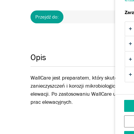
Zarz
Przejdź do:
Opis
Opis
WallCare jest preparatem, który skutecznie
zanieczyszczeń i korozji mikrobiologicznej jak
elewacji. Po zastosowaniu WallCare uzyskuje
prac elewacyjnych.