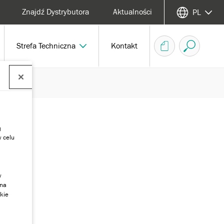
Znajdź Dystrybutora
Aktualności
PL
Strefa Techniczna
Kontakt
ą
w celu
w
 na
kie