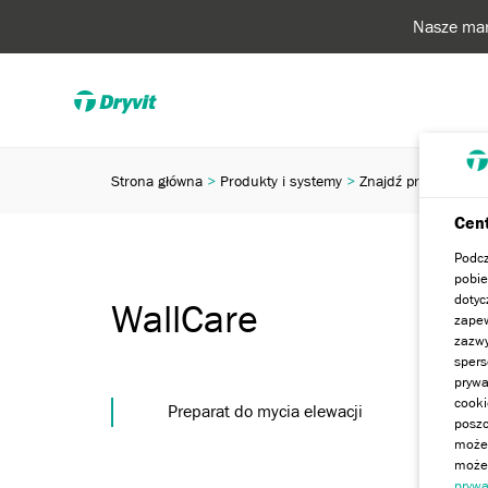
Nasze mar
Strona główna
Produkty i systemy
Znajdź produkt lub
Cent
Podcz
pobie
dotyc
WallCare
zapew
zazwy
spers
prywa
cooki
Preparat do mycia elewacji
poszc
może 
możem
prywa