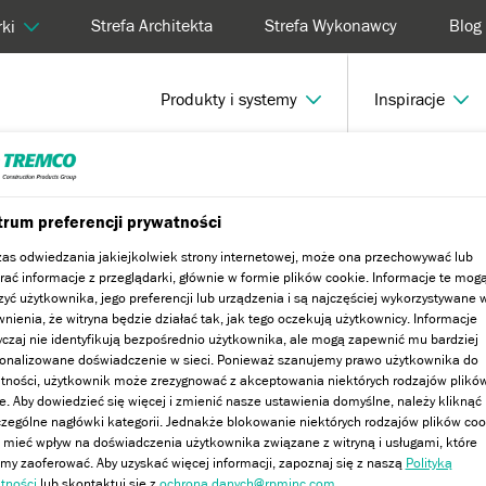
Strefa Architekta
Strefa Wykonawcy
Blog
ki
Produkty i systemy
Inspiracje
 system
WallCare
rum preferencji prywatności
as odwiedzania jakiejkolwiek strony internetowej, może ona przechowywać lub
rać informacje z przeglądarki, głównie w formie plików cookie. Informacje te mog
zyć użytkownika, jego preferencji lub urządzenia i są najczęściej wykorzystywane 
nienia, że witryna będzie działać tak, jak tego oczekują użytkownicy. Informacje
czaj nie identyfikują bezpośrednio użytkownika, ale mogą zapewnić mu bardziej
onalizowane doświadczenie w sieci. Ponieważ szanujemy prawo użytkownika do
tności, użytkownik może zrezygnować z akceptowania niektórych rodzajów plikó
e. Aby dowiedzieć się więcej i zmienić nasze ustawienia domyślne, należy kliknąć
zególne nagłówki kategorii. Jednakże blokowanie niektórych rodzajów plików coo
mieć wpływ na doświadczenia użytkownika związane z witryną i usługami, które
y zaoferować. Aby uzyskać więcej informacji, zapoznaj się z naszą
Polityką
tności
lub skontaktuj się z
ochrona danych@rpminc.com
.