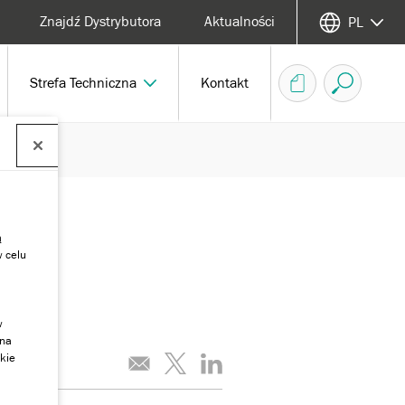
Znajdź Dystrybutora
Aktualności
PL
Strefa Techniczna
Kontakt
ą
w celu
w
 na
kie