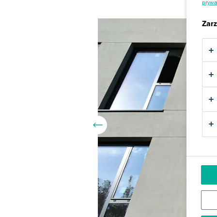
prywa
Zarz