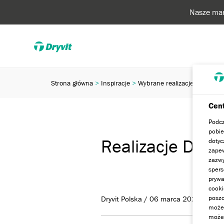
Nasze mar
Strona główna
Inspiracje
Wybrane realizacje
Realizac
Cent
Podcz
pobie
Realizacje Dryvi
dotyc
zapew
zazwy
spers
prywa
cooki
poszc
Dryvit Polska / 06 marca 2024
może 
możem