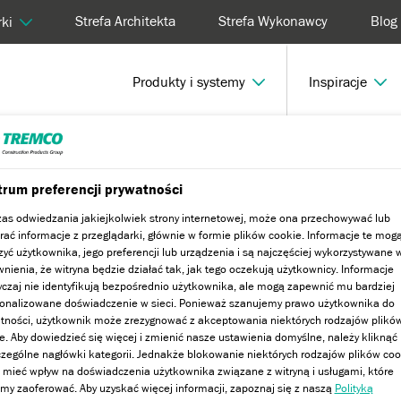
Strefa Architekta
Strefa Wykonawcy
Blog
ki
Produkty i systemy
Inspiracje
je Dryvit: Sławin Office
rum preferencji prywatności
as odwiedzania jakiejkolwiek strony internetowej, może ona przechowywać lub
rać informacje z przeglądarki, głównie w formie plików cookie. Informacje te mog
t: Sławin Office
zyć użytkownika, jego preferencji lub urządzenia i są najczęściej wykorzystywane 
nienia, że witryna będzie działać tak, jak tego oczekują użytkownicy. Informacje
czaj nie identyfikują bezpośrednio użytkownika, ale mogą zapewnić mu bardziej
onalizowane doświadczenie w sieci. Ponieważ szanujemy prawo użytkownika do
tności, użytkownik może zrezygnować z akceptowania niektórych rodzajów plikó
e. Aby dowiedzieć się więcej i zmienić nasze ustawienia domyślne, należy kliknąć
zególne nagłówki kategorii. Jednakże blokowanie niektórych rodzajów plików coo
mieć wpływ na doświadczenia użytkownika związane z witryną i usługami, które
y zaoferować. Aby uzyskać więcej informacji, zapoznaj się z naszą
Polityką