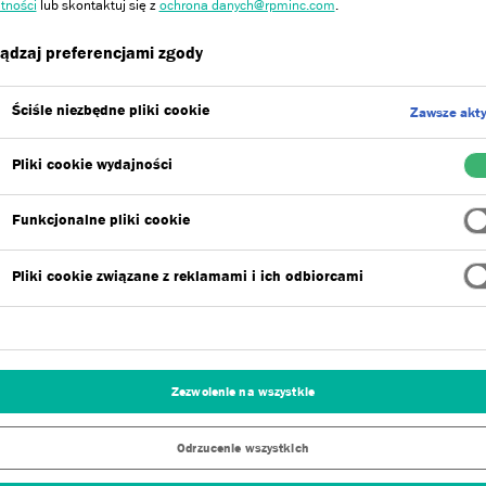
tności
lub skontaktuj się z
ochrona danych@rpminc.com
.
ądzaj preferencjami zgody
Ściśle niezbędne pliki cookie
Zawsze akt
Pliki cookie wydajności
Funkcjonalne pliki cookie
Pliki cookie związane z reklamami i ich odbiorcami
Zezwolenie na wszystkie
Odrzucenie wszystkich