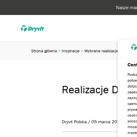
Nasze mar
Strona główna
Inspiracje
Wybrane realizacje
Realiza
Cent
Podcz
pobie
Realizacje Dryv
dotyc
zapew
zazwy
spers
prywa
cooki
poszc
Dryvit Polska / 05 marca 2024
może 
możem