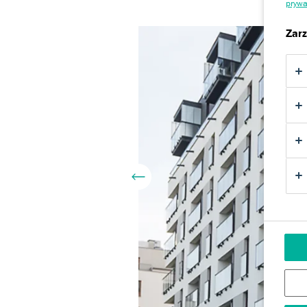
prywa
Zarz