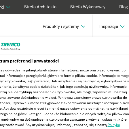
Strefa Architekta
Strefa Wykonawcy
Blog
ki
Produkty i systemy
Inspiracje
cje Dryvit: Wolska Kwadrat
rum preferencji prywatności
as odwiedzania jakiejkolwiek strony internetowej, może ona przechowywać lub
rać informacje z przeglądarki, głównie w formie plików cookie. Informacje te mog
it: Wolska Kwadrat
zyć użytkownika, jego preferencji lub urządzenia i są najczęściej wykorzystywane 
nienia, że witryna będzie działać tak, jak tego oczekują użytkownicy. Informacje
czaj nie identyfikują bezpośrednio użytkownika, ale mogą zapewnić mu bardziej
onalizowane doświadczenie w sieci. Ponieważ szanujemy prawo użytkownika do
tności, użytkownik może zrezygnować z akceptowania niektórych rodzajów plikó
e. Aby dowiedzieć się więcej i zmienić nasze ustawienia domyślne, należy kliknąć
zególne nagłówki kategorii. Jednakże blokowanie niektórych rodzajów plików coo
mieć wpływ na doświadczenia użytkownika związane z witryną i usługami, które
y zaoferować. Aby uzyskać więcej informacji, zapoznaj się z naszą
Polityką