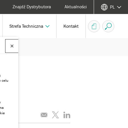
Znajdź Dystrybutora
Aktualności
PL
Strefa Techniczna
Kontakt
ą
w celu
w
 na
kie