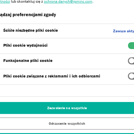
tności
lub skontaktuj się z
ochrona danych@rpminc.com
.
ądzaj preferencjami zgody
Ściśle niezbędne pliki cookie
Zawsze akt
Pliki cookie wydajności
Funkcjonalne pliki cookie
Pliki cookie związane z reklamami i ich odbiorcami
Zezwolenie na wszystkie
Odrzucenie wszystkich