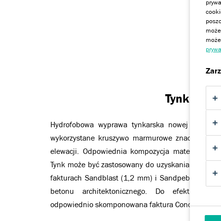
prywa
cooki
poszc
Dobi
może 
możem
prywa
Zarz
Tynk SL
Hydrofobowa wyprawa tynkarska nowej generacji
wykorzystane kruszywo marmurowe znacząco ułat
elewacji. Odpowiednia kompozycja materiału pod
Tynk może być zastosowany do uzyskania standar
fakturach Sandblast (1,2 mm) i Sandpebble (1,5 
betonu architektonicznego. Do efektu dekor
odpowiednio skomponowana faktura Concrete (1 