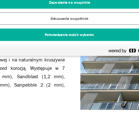
Zezwolenie na wszystkie
Odrzucenie wszystkich
Potwierdzenie moich wyborów
, dostępną w ofercie Dryvit od
owej i na naturalnym kruszywie
zed korozją. Występuje w 7
6 mm), Sandblast (1,2 mm),
 mm), Sanpebble 2 (2 mm),