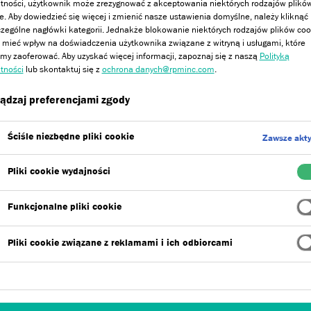
tności, użytkownik może zrezygnować z akceptowania niektórych rodzajów plikó
e. Aby dowiedzieć się więcej i zmienić nasze ustawienia domyślne, należy kliknąć
zególne nagłówki kategorii. Jednakże blokowanie niektórych rodzajów plików coo
erz tynk silikonowy do swojego proje
mieć wpływ na doświadczenia użytkownika związane z witryną i usługami, które
y zaoferować. Aby uzyskać więcej informacji, zapoznaj się z naszą
Polityką
tności
lub skontaktuj się z
ochrona danych@rpminc.com
.
ądzaj preferencjami zgody
Ściśle niezbędne pliki cookie
Zawsze akt
Pliki cookie wydajności
. W strukturze tynku zostało
wiające aplikację wyprawy na
Funkcjonalne pliki cookie
kreśla głębię dobranej barwy.
dowego wykończenia elewacji w
Pliki cookie związane z reklamami i ich odbiorcami
mm) oraz do stworzenia efektu
acyjnego przeznaczona jest
mm).