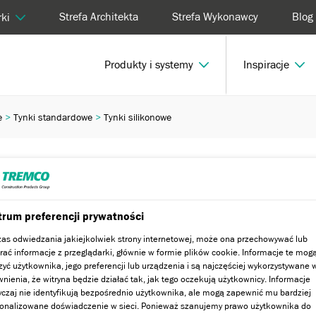
Strefa Architekta
Strefa Wykonawcy
Blog
ki
Produkty i systemy
Inspiracje
e
Tynki standardowe
Tynki silikonowe
rum preferencji prywatności
as odwiedzania jakiejkolwiek strony internetowej, może ona przechowywać lub
rać informacje z przeglądarki, głównie w formie plików cookie. Informacje te mog
zyć użytkownika, jego preferencji lub urządzenia i są najczęściej wykorzystywane 
nienia, że witryna będzie działać tak, jak tego oczekują użytkownicy. Informacje
czaj nie identyfikują bezpośrednio użytkownika, ale mogą zapewnić mu bardziej
onalizowane doświadczenie w sieci. Ponieważ szanujemy prawo użytkownika do