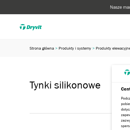
Nasze mar
Strona główna
Produkty i systemy
Produkty elewacyjn
Tynki silikonowe
Cent
Podcz
pobie
dotyc
zapew
zazwy
spers