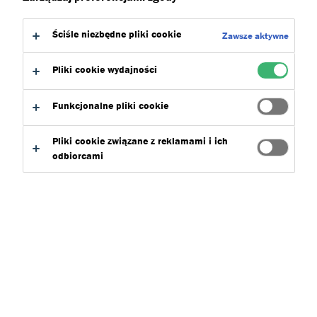
do:
Do pobrania
Ściśle niezbędne pliki cookie
Zawsze aktywne
Pliki cookie wydajności
Funkcjonalne pliki cookie
Znajdź produkt
Pliki cookie związane z reklamami i ich
odbiorcami
Dryvit_Koncepty
Wybierz
0
Wyczysc filtry
Szukaj