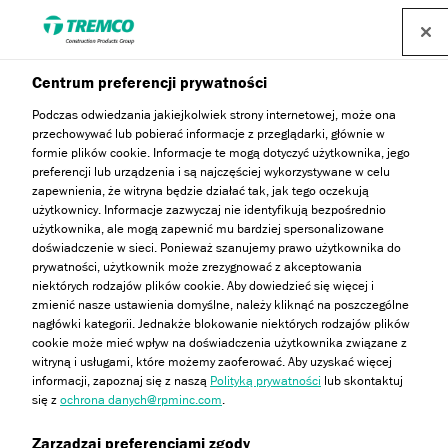
Centrum preferencji prywatności
Podczas odwiedzania jakiejkolwiek strony internetowej, może ona
przechowywać lub pobierać informacje z przeglądarki, głównie w
Demandit
formie plików cookie. Informacje te mogą dotyczyć użytkownika, jego
preferencji lub urządzenia i są najczęściej wykorzystywane w celu
zapewnienia, że witryna będzie działać tak, jak tego oczekują
użytkownicy. Informacje zazwyczaj nie identyfikują bezpośrednio
użytkownika, ale mogą zapewnić mu bardziej spersonalizowane
Akrylowa farba elewacyjna
doświadczenie w sieci. Ponieważ szanujemy prawo użytkownika do
prywatności, użytkownik może zrezygnować z akceptowania
niektórych rodzajów plików cookie. Aby dowiedzieć się więcej i
zmienić nasze ustawienia domyślne, należy kliknąć na poszczególne
nagłówki kategorii. Jednakże blokowanie niektórych rodzajów plików
cookie może mieć wpływ na doświadczenia użytkownika związane z
witryną i usługami, które możemy zaoferować. Aby uzyskać więcej
informacji, zapoznaj się z naszą
Polityką prywatności
lub skontaktuj
się z
ochrona danych@rpminc.com
.
Opis
Zalety
Aprobaty i certyfikaty
Przejdź
Zarządzaj preferencjami zgody