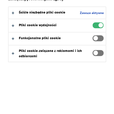
do:
Zalety
Do pobrania
Ściśle niezbędne pliki cookie
Zawsze aktywne
Pliki cookie wydajności
Funkcjonalne pliki cookie
Znajdź produkt
Pliki cookie związane z reklamami i ich
odbiorcami
Dryvit_Koncepty
Wybierz
0
Wyczysc filtry
Szukaj