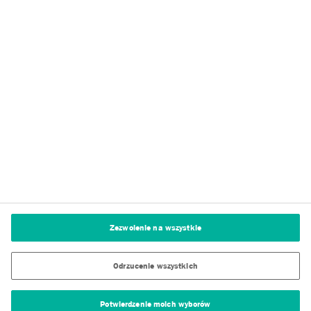
Tremco CPG
Polityka prywatności
Warunki użytkowania serwisu
Stopka redakcyjna
Polityka dotycząca plików cookie
Ustawienia plików cookie
Zezwolenie na wszystkie
Odrzucenie wszystkich
Potwierdzenie moich wyborów