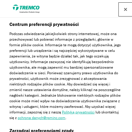
Centrum preferencji prywatności
Podczas odwiedzania jakiejkolwiek strony internetowej, może ona
przechowywać lub pobierać informacje z przeglądarki, głównie w
Stone Deco
formie plików cookie. Informacje te mogą dotyczyć użytkownika, jego
preferencji lub urządzenia i są najczęściej wykorzystywane w celu
zapewnienia, że witryna będzie działać tak, jak tego oczekują
użytkownicy. Informacje zazwyczaj nie identyfikują bezpośrednio
użytkownika, ale mogą zapewnić mu bardziej spersonalizowane
Drobnoziarnisty tynk dekoracyjny do wnętrz z efektem
doświadczenie w sieci. Ponieważ szanujemy prawo użytkownika do
kamienia.
prywatności, użytkownik może zrezygnować z akceptowania
niektórych rodzajów plików cookie. Aby dowiedzieć się więcej i
zmienić nasze ustawienia domyślne, należy kliknąć na poszczególne
nagłówki kategorii. Jednakże blokowanie niektórych rodzajów plików
cookie może mieć wpływ na doświadczenia użytkownika związane z
witryną i usługami, które możemy zaoferować. Aby uzyskać więcej
informacji, zapoznaj się z naszą
Polityką prywatności
lub skontaktuj
się z
ochrona danych@rpminc.com
.
Opis
Obejrzyj
Kolorystyka standardowa
Przejdź
Zarządzaj preferencjami zgody