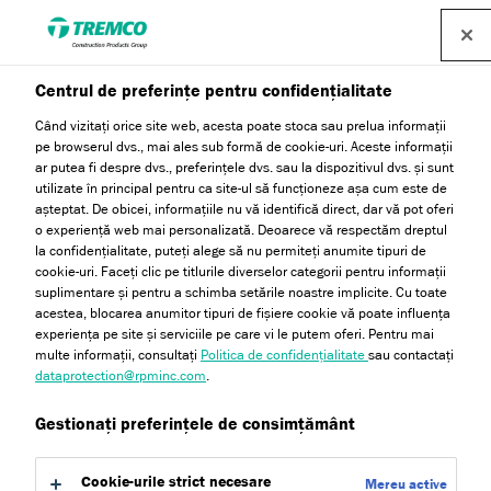
Centrul de preferințe pentru confidențialitate
Când vizitați orice site web, acesta poate stoca sau prelua informații
pe browserul dvs., mai ales sub formă de cookie-uri. Aceste informații
ar putea fi despre dvs., preferințele dvs. sau la dispozitivul dvs. și sunt
utilizate în principal pentru ca site-ul să funcționeze așa cum este de
așteptat. De obicei, informațiile nu vă identifică direct, dar vă pot oferi
Efect gresie cu mica
o experiență web mai personalizată. Deoarece vă respectăm dreptul
la confidențialitate, puteți alege să nu permiteți anumite tipuri de
cookie-uri. Faceți clic pe titlurile diverselor categorii pentru informații
suplimentare și pentru a schimba setările noastre implicite. Cu toate
acestea, blocarea anumitor tipuri de fișiere cookie vă poate influența
experiența pe site și serviciile pe care vi le putem oferi. Pentru mai
multe informații, consultați
Politica de confidențialitate
sau contactați
dataprotection@rpminc.com
.
Gestionați preferințele de consimțământ
Cookie-urile strict necesare
Mereu active