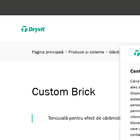
Pagina principală
Produse și sisteme
Găsiți un produ
Cent
Când 
ales 
Custom Brick
dispoz
aștept
perso
permit
infor
Tencuială pentru efect de cărămidă
bloca
care 
conta