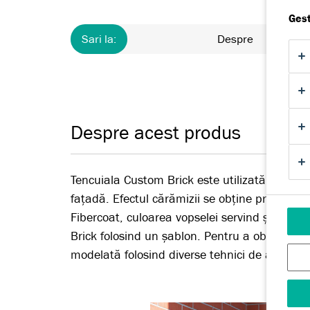
Gest
Sari la:
Despre
Despre acest produs
Tencuiala Custom Brick este utilizată pentru 
fațadă. Efectul cărămizii se obține prin apl
Fibercoat, culoarea vopselei servind și ca culo
Brick folosind un șablon. Pentru a obține efec
modelată folosind diverse tehnici de aplicare 