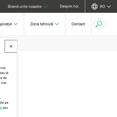
Despre noi
Brand-urile noastre
RO
spirație
Zona tehnică
Contact
 mai
sau la
te de
b mai
,
ile pe
te
sau