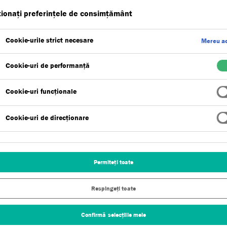
ionați preferințele de consimțământ
Vezi
Avantajele produsului
Cookie-urile strict necesare
Mereu ac
Cookie-uri de performanță
Cookie-uri funcționale
Cookie-uri de direcționare
a reproduce aspectul cărămizii tradiționale pe
icarea vopselei Demandit pe un strat de bază de
are a chitului, și prin aplicarea tencuielii Custom
Permiteți toate
tul și textura dorite, suprafața cărămizii poate fi
a tencuielii.
Respingeți toate
Confirmă selecțiile mele