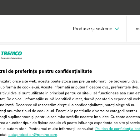
Produse și sisteme
In
s sau un sistem
Custom Brick
rul de preferințe pentru confidențialitate
vizitați orice site web, acesta poate stoca sau prelua informații pe browserul dvs.,
sub formă de cookie-uri. Aceste informații ar putea fi despre dvs., preferințele dvs. 
itivul dvs. și sunt utilizate în principal pentru ca site-ul să funcționeze așa cum es
at. De obicei, informațiile nu vă identifică direct, dar vă pot oferi o experiență we
nalizată. Deoarece vă respectăm dreptul la confidențialitate, puteți alege să nu
eți anumite tipuri de cookie-uri. Faceți clic pe titlurile diverselor categorii pentru
mații suplimentare și pentru a schimba setările noastre implicite. Cu toate acestea
rea anumitor tipuri de fișiere cookie vă poate influența experiența pe site și servici
vi le putem oferi. Pentru mai multe informații, consultați
Politica de confidențialita
ctați
dataprotection@rpminc.com
.