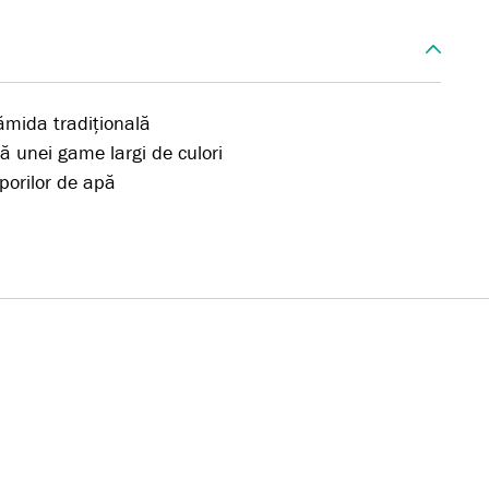
rămida tradițională
tă unei game largi de culori
aporilor de apă