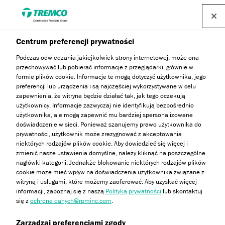
Centrum preferencji prywatności
Nowości w ofercie Dryvit –
Podczas odwiedzania jakiejkolwiek strony internetowej, może ona
przechowywać lub pobierać informacje z przeglądarki, głównie w
wysokiej jakości farby do
formie plików cookie. Informacje te mogą dotyczyć użytkownika, jego
preferencji lub urządzenia i są najczęściej wykorzystywane w celu
wnętrz w opakowaniach
zapewnienia, że witryna będzie działać tak, jak tego oczekują
użytkownicy. Informacje zazwyczaj nie identyfikują bezpośrednio
przyjaznych dla środowiska
użytkownika, ale mogą zapewnić mu bardziej spersonalizowane
doświadczenie w sieci. Ponieważ szanujemy prawo użytkownika do
prywatności, użytkownik może zrezygnować z akceptowania
niektórych rodzajów plików cookie. Aby dowiedzieć się więcej i
zmienić nasze ustawienia domyślne, należy kliknąć na poszczególne
nagłówki kategorii. Jednakże blokowanie niektórych rodzajów plików
Agnieszka Bąk & Marta Wysocka / 05 marca 2024
cookie może mieć wpływ na doświadczenia użytkownika związane z
witryną i usługami, które możemy zaoferować. Aby uzyskać więcej
informacji, zapoznaj się z naszą
Polityką prywatności
lub skontaktuj
się z
ochrona danych@rpminc.com
.
Zarządzaj preferencjami zgody