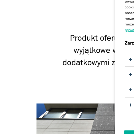
prywa
cooki
poszc
Ef
może 
możem
prywa
Produkt oferuje a
Zarz
wyjątkowe wykońc
dodatkowymi zaletam