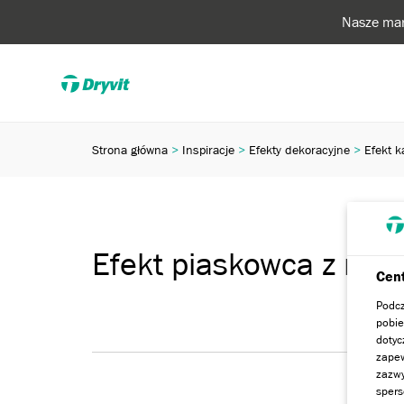
Nasze mar
Strona główna
Inspiracje
Efekty dekoracyjne
Efekt k
Efekt piaskowca z mik
Cent
Podcz
pobie
dotyc
zapew
zazwy
spers