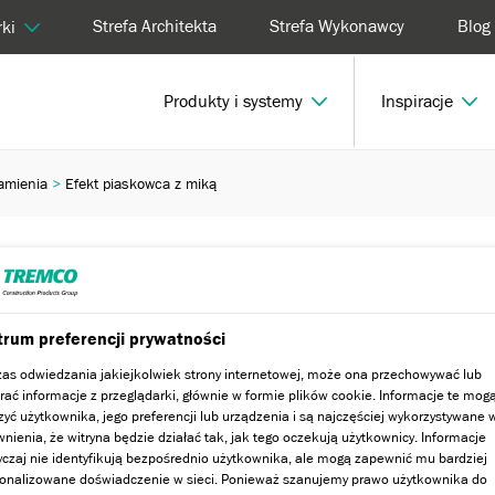
Strefa Architekta
Strefa Wykonawcy
Blog
ki
Produkty i systemy
Inspiracje
amienia
Efekt piaskowca z miką
ą
rum preferencji prywatności
as odwiedzania jakiejkolwiek strony internetowej, może ona przechowywać lub
rać informacje z przeglądarki, głównie w formie plików cookie. Informacje te mog
zyć użytkownika, jego preferencji lub urządzenia i są najczęściej wykorzystywane 
nienia, że witryna będzie działać tak, jak tego oczekują użytkownicy. Informacje
czaj nie identyfikują bezpośrednio użytkownika, ale mogą zapewnić mu bardziej
onalizowane doświadczenie w sieci. Ponieważ szanujemy prawo użytkownika do