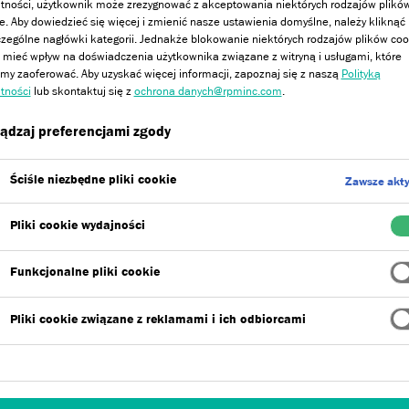
tności, użytkownik może zrezygnować z akceptowania niektórych rodzajów plikó
e. Aby dowiedzieć się więcej i zmienić nasze ustawienia domyślne, należy kliknąć
zególne nagłówki kategorii. Jednakże blokowanie niektórych rodzajów plików coo
ekt piaskowca z miką
–
tynk Stone Mis
mieć wpływ na doświadczenia użytkownika związane z witryną i usługami, które
y zaoferować. Aby uzyskać więcej informacji, zapoznaj się z naszą
Polityką
tności
lub skontaktuj się z
ochrona danych@rpminc.com
.
rchitektom, projektantom oraz inwest
ądzaj preferencjami zgody
zenie powierzchni elewacji, jednocze
Ściśle niezbędne pliki cookie
Zawsze akt
i, które zapewniają długotrwały efekt 
Pliki cookie wydajności
Funkcjonalne pliki cookie
Pliki cookie związane z reklamami i ich odbiorcami
Akrylowa wyprawa tynkarska z 
dającym
efekt PIASKOWCA Z
100% polimeru akrylu, dzięki 
Dostępne w 10 kolorach.