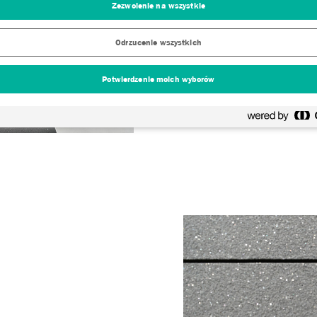
Zezwolenie na wszystkie
Tynk jest dostępny w 10 kolora
Odrzucenie wszystkich
niestandardowych.
Potwierdzenie moich wyborów