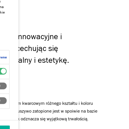
w
 na
kie
t T
orom innowacyjne i
śnie cechując się
ywne
wizualny i estetykę.
kruszywem kwarcowym różnego kształtu i koloru
 MIKĄ
. Kruszywo zatopione jest w spoiwie na bazie
czemu tynk odznacza się wyjątkową trwałością.