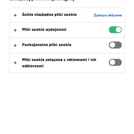
Ściśle niezbędne pliki cookie
Zawsze aktywne
Pliki cookie wydajności
Funkcjonalne pliki cookie
Pliki cookie związane z reklamami i ich
odbiorcami
GoPort to wyjątkowe centrum zdrowia i fitnessu
usytuowane przy ul. Parkowej w Śremie, w sąsiedztwie
Stadionu Miejskiego oraz Parku im. Powstańców
Wielkopolskich 1918–1919. Ten nowoczesny kompleks
sportowy o powierzchni ponad 2 700 m
2
został