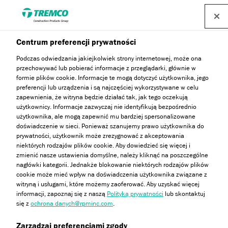
Centrum preferencji prywatności
Jasne elewacje kompleksu
Podczas odwiedzania jakiejkolwiek strony internetowej, może ona
przechowywać lub pobierać informacje z przeglądarki, głównie w
formie plików cookie. Informacje te mogą dotyczyć użytkownika, jego
sportowego GoPort w
preferencji lub urządzenia i są najczęściej wykorzystywane w celu
zapewnienia, że witryna będzie działać tak, jak tego oczekują
Śremie
użytkownicy. Informacje zazwyczaj nie identyfikują bezpośrednio
użytkownika, ale mogą zapewnić mu bardziej spersonalizowane
doświadczenie w sieci. Ponieważ szanujemy prawo użytkownika do
prywatności, użytkownik może zrezygnować z akceptowania
niektórych rodzajów plików cookie. Aby dowiedzieć się więcej i
zmienić nasze ustawienia domyślne, należy kliknąć na poszczególne
Agnieszka Bąk / 24 września 2025
nagłówki kategorii. Jednakże blokowanie niektórych rodzajów plików
cookie może mieć wpływ na doświadczenia użytkownika związane z
witryną i usługami, które możemy zaoferować. Aby uzyskać więcej
informacji, zapoznaj się z naszą
Polityką prywatności
lub skontaktuj
się z
ochrona danych@rpminc.com
.
Zarządzaj preferencjami zgody