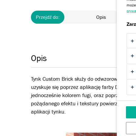
możem
prywa
Przejdź do:
Opis
Zarz
Opis
Tynk Custom Brick służy do odwzorowania wygl
uzyskuje się poprzez aplikację farby Demandit
jednocześnie kolorem fugi, oraz poprzez nało
pożądanego efektu i tekstury powierzchnię 
aplikacji tynku.