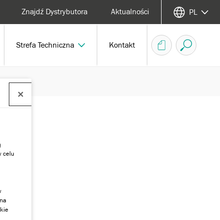
Znajdź Dystrybutora
Aktualności
PL
Strefa Techniczna
Kontakt
ą
w celu
w
 na
kie