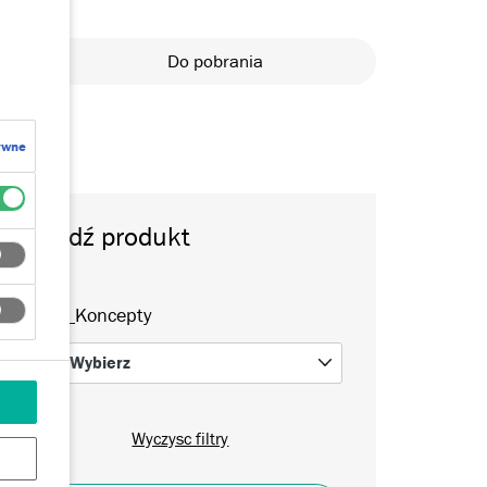
fikaty
Do pobrania
ywne
Znajdź produkt
Dryvit_Koncepty
Wybierz
0
Wyczysc filtry