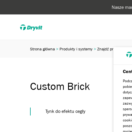
Nasze mar
Strona główna
Produkty i systemy
Znajdź produkt lub
Cent
Podcz
Custom Brick
pobie
dotyc
zapew
zazwy
spers
Tynk do efektu cegły
prywa
cooki
poszc
może 