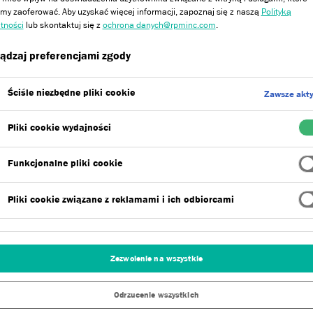
y zaoferować. Aby uzyskać więcej informacji, zapoznaj się z naszą
Polityką
tności
lub skontaktuj się z
ochrona danych@rpminc.com
.
Obejrzyj
Zalety
Aprobaty i certy
ądzaj preferencjami zgody
Ściśle niezbędne pliki cookie
Zawsze akt
Pliki cookie wydajności
Funkcjonalne pliki cookie
ądu tradycyjnej cegły na elewacji. Efekt cegły
Pliki cookie związane z reklamami i ich odbiorcami
 na warstwie bazowej Fibercoat, kolor farby jest
żenie tynku Custom Brick na szablonie. Dla
cegły można kształtować za pomocą różnych technik
Zezwolenie na wszystkie
Odrzucenie wszystkich