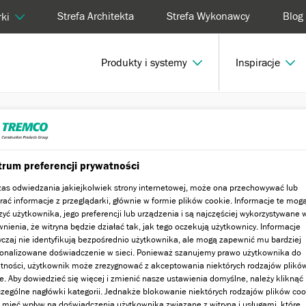
Strefa Architekta
Strefa Wykonawcy
Blog
ki
Produkty i systemy
Inspiracje
 system
Custom Brick
rum preferencji prywatności
as odwiedzania jakiejkolwiek strony internetowej, może ona przechowywać lub
rać informacje z przeglądarki, głównie w formie plików cookie. Informacje te mog
zyć użytkownika, jego preferencji lub urządzenia i są najczęściej wykorzystywane 
nienia, że witryna będzie działać tak, jak tego oczekują użytkownicy. Informacje
czaj nie identyfikują bezpośrednio użytkownika, ale mogą zapewnić mu bardziej
onalizowane doświadczenie w sieci. Ponieważ szanujemy prawo użytkownika do
tności, użytkownik może zrezygnować z akceptowania niektórych rodzajów plikó
e. Aby dowiedzieć się więcej i zmienić nasze ustawienia domyślne, należy kliknąć
zególne nagłówki kategorii. Jednakże blokowanie niektórych rodzajów plików coo
mieć wpływ na doświadczenia użytkownika związane z witryną i usługami, które